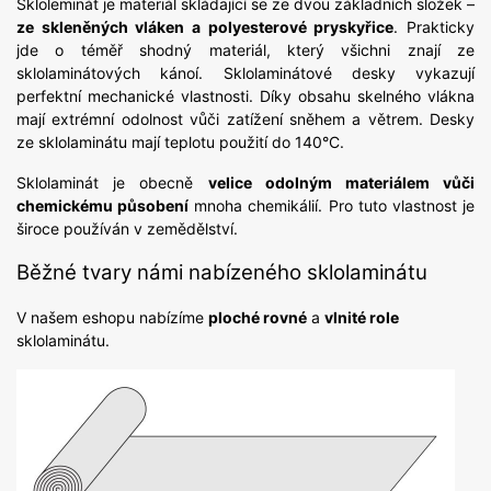
Skloleminát je materiál skládající se ze dvou základních složek –
ze skleněných vláken a polyesterové pryskyřice
. Prakticky
jde o téměř shodný materiál, který všichni znají ze
sklolaminátových kánoí. Sklolaminátové desky vykazují
perfektní mechanické vlastnosti. Díky obsahu skelného vlákna
mají extrémní odolnost vůči zatížení sněhem a větrem. Desky
ze sklolaminátu mají teplotu použití do 140°C.
Sklolaminát je obecně
velice odolným materiálem vůči
chemickému působení
mnoha chemikálií. Pro tuto vlastnost je
široce používán v zemědělství.
Běžné tvary námi nabízeného sklolaminátu
V našem eshopu nabízíme
ploché rovné
a
vlnité role
sklolaminátu.