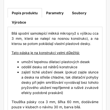
Popis produktu
Parametry
Soubory
Výrobce
Bílá spodní samolepící měkká mikropryž s výškou cca
3 mm, která se nalepí na nosnou konstrukci, a na
kterou se potom pokládají vlastní plastové desky.
Tato páska je na konstrukci velmi důležitá:
umožní tepelnou dilataci plastových desek
oddělí desku od nátěrů konstrukce
zajistí tiché uložení desek (pokud zajde slunce
a deska na střeše chladne, tak dilatační pohyby
desky při jejím smršťování vyvolávají bez tohoto
pryžového uložení nepříjemné a rušivé zvukové
efekty podobné praskání)
Tloušťka pásky cca 3 mm, šířka 60 mm, dodáváme
pouze v klubech o návinu 30 m, barva bílá.