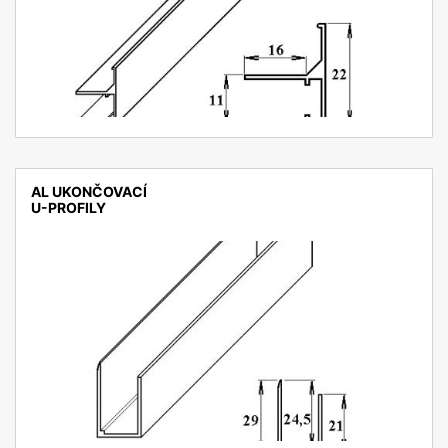
AL UKONČOVACÍ
U-PROFILY
detail