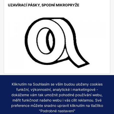
UZAVÍRACÍ PÁSKY, SPODNÍ MIKROPRYŽE
detail
Kliknutím na Souhlasím se vším budou uloženy cookies
funkční, výkonnostní, analytické i marketingové -
NASTAVENí COOKIES
dokážeme vám tak umožnit pohodlné používání webu,
měřit funkčnost našeho webu i vás cílit reklamou. Své
KROFTAS Czech s.r.o.
, Waltrova 1216/31,
318 00 Plzeň
,
Česká
preference můžete snadno upravit kliknutím na tlačítko
republika, tel. 731 481 111,
email info@polykarbonat-expert.cz
"Podrobné nastavení"