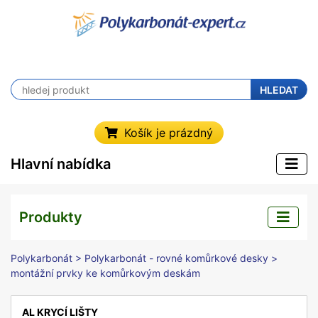
HLEDAT
Košík je prázdný
Hlavní nabídka
Produkty
Polykarbonát
>
Polykarbonát - rovné komůrkové desky
>
montážní prvky ke komůrkovým deskám
AL KRYCÍ LIŠTY