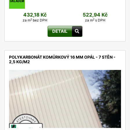
432,18 Kč
522,94 Kč
2
2
za m
bez DPH
za m
s DPH
DETAIL
POLYKARBONÁT KOMŮRKOVÝ 16 MM OPÁL - 7 STĚN -
2,5 KG/M2
detail