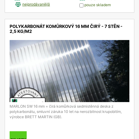
nejprodávanějši
pouze skladem
POLYKARBONÁT KOMŮRKOVÝ 16 MM ČIRÝ - 7 STĚN -
2,5 KG/M2
detail
MARLON SW 16 mm = čirá komůrková sedmistěnná deska z
polykarbonátu, smluvní záruka 10 let na nerozbitnost krupobitím,
výrobce BRETT MARTIN (GB).