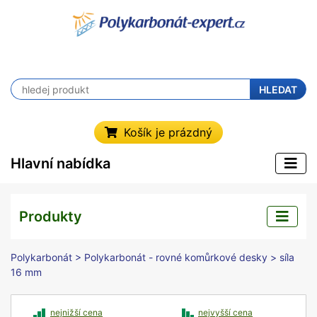
HLEDAT
Košík je prázdný
Hlavní nabídka
Produkty
Polykarbonát
>
Polykarbonát - rovné komůrkové desky
> síla
16 mm
nejnižší cena
nejvyšší cena