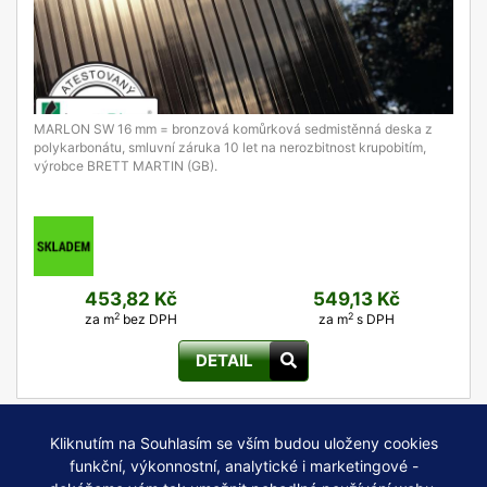
MARLON SW 16 mm = bronzová komůrková sedmistěnná deska z
polykarbonátu, smluvní záruka 10 let na nerozbitnost krupobitím,
výrobce BRETT MARTIN (GB).
453,82 Kč
549,13 Kč
2
2
za m
bez DPH
za m
s DPH
DETAIL
Kliknutím na Souhlasím se vším budou uloženy cookies
funkční, výkonnostní, analytické i marketingové -
NASTAVENí COOKIES