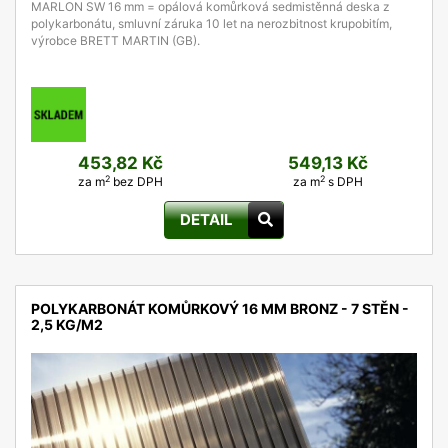
MARLON SW 16 mm = opálová komůrková sedmistěnná deska z
polykarbonátu, smluvní záruka 10 let na nerozbitnost krupobitím,
výrobce BRETT MARTIN (GB).
453,82 Kč
549,13 Kč
2
2
za m
bez DPH
za m
s DPH
DETAIL
POLYKARBONÁT KOMŮRKOVÝ 16 MM BRONZ - 7 STĚN -
2,5 KG/M2
detail